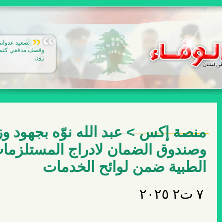
تصعيد عدواني
وقصف مدفعي كثيف
زون
منصة إكس > عبد الله نوّه بجهود وز
وصندوق الضمان لادراج المستلزما
الطبية ضمن لوائح الخدمات
٧ ت٢ ٢٠٢٥