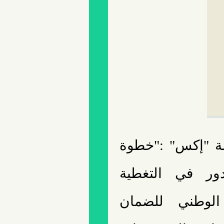
صة "إكس" :"خطوة
ور في التغطية
 الوطني للضمان