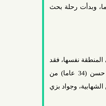
ما، وبدأت رحلة بحث
المنطقة نفسها، فقد
الاتصال بثلاثة شبان آخرين هم محمد حسن (34 عاما) من
 الرقة (18 عاما) من الشهابية، وجواد بزي