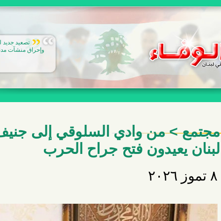
اجتماع في ا
المنتجة للنفايات ا
لتخفيف العبء عن 
مجتمع > من وادي السلوقي إلى جنيف
لبنان يعيدون فتح جراح الحرب
٨ تموز ٢٠٢٦