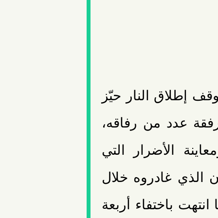
20، ومع دخول وقف إطلاق النار حيّز
 قشمر (39 عاما)، برفقة عدد من رفاقه،
عاينة الأضرار التي
ن الذي غادروه خلال
 انتهت باختفاء أربعة