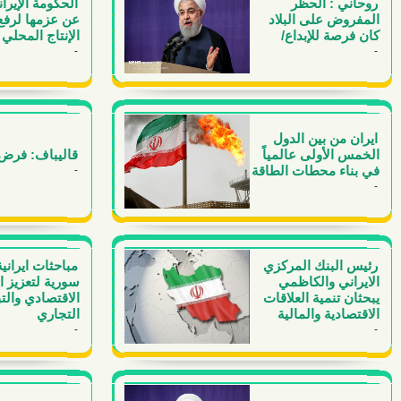
روحاني : الحظر
الحكومة الإيران
المفروض على البلاد
عن عزمها لرف
كان فرصة للإبداع/
الإنتاج المحلي
-
-
ايران من بين الدول
الخمس الأولى عالمياً
قاليباف: فرض 
في بناء محطات الطاقة
-
-
رئيس البنك المركزي
مباحثات ايرانية
الايراني والكاظمي
سورية لتعزيز ا
يبحثان تنمية العلاقات
الاقتصادي والت
الاقتصادية والمالية
التجاري
-
-