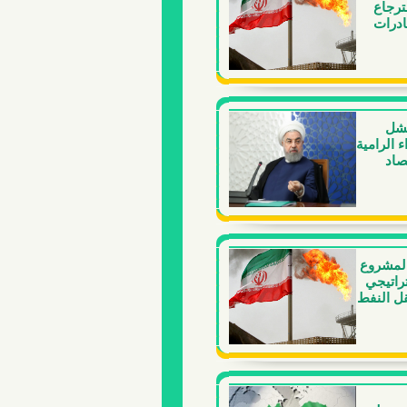
رجاع
درات
فشل
 الرامیة
صاد
 المشروع
راتيجي
قل النفط