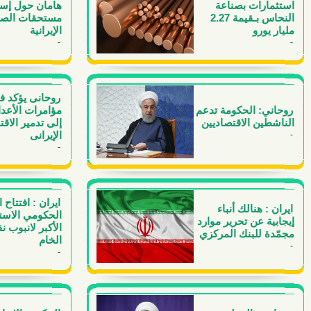
استثمارات بصناعة
هامان حول إست
النحاس بـقيمة 2.27
مستحقات الصا
مليار يورو
الإيرانية
-
-
روحانی یؤکد 
روحاني: الحكومة تدعم
مؤامرات الأعداء
الناشطين الاقتصاديين
إلى تدمیر الاقت
-
الإیرانی
-
ايران : افتتاح
ايران : هنالك أنباء
الحكومي الاست
إيجابية عن تحرير موارد
الأكبر لانبوب ن
مجمّدة للبنك المركزي
الخام
-
-