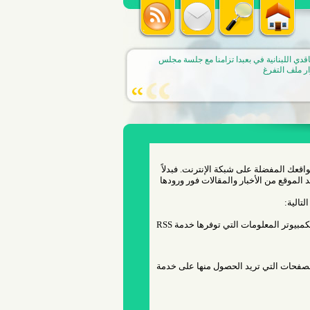
قدي اللبنانية في بعبدا تزامنا مع جلسة مجلس
ر ملف التفرغ
مواقعك المفضلة على شبكة الإنترنت. فبدلاً
ث عن المواضيع الجديدة، فإن خدمة RSS تخبرك بجديد الموقع من الأخبار والمقالات فور ورودها
قم بتحميل برنامج يطلق عليه اسم News Reader ويعرض هذا البرنامج على شاشة الكمبيوتر المعلومات التي توفرها خدمة RSS
الصفحات التي تريد الحصول منها على خدمة