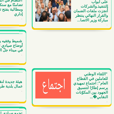
اعتصام في المي
على أبواب
تضامنًا مع سن
التنفيذ.والشركات
ومطالبة بفتح 
أُنجزت ملفات الضمان
إداري
والقرار النهائي ينتظر
.
مباركة وزير الاتصا...
.
شميط وفقيه ي
أوضاع صيادي 
في ميناء جلّ ال
.
"اللقاء الوطني
للعاملين في القطاع
هيئة جديدة لنق
العام": اجتماع تمهيدي
عمال بلدية طر
يرسم إطارًا لتنسيق
.
الجهود بين المكوّنات
النقابي�...
.
تجمع صيادي لب