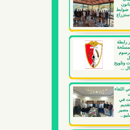
نون
 ضوابط
استزراع
 رابطة
لمسلحة
رسوم
ل
ت وتلويح
ل ...
ي اللقاء
ت
عت في
تقديم
مصير