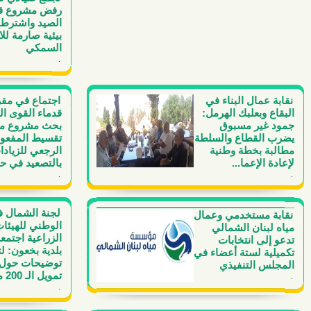
رفض مشروع قا
الصيد واشترط
بيئية صارمة لل
السمكي
.
نقابة عمال البناء في
اجتماع في مقر
البقاع وبعلبك الهرمل:
قدماء القوى ا
جمود غير مسبوق
بحث مشروع م
يضرب القطاع والسلطة
تقسيط المفعو
مطالبة بخطة وطنية
الرجعي للزيادا
لإعادة الإعما...
بالتصعيد في حا
.
.
لجنة الشمال ف
نقابة مستخدمي وعمال
الوطني للهيئا
مياه لبنان الشمالي
الزراعية اجتم
تدعو إلى انتخابات
بلدية بخعون: ل
تكميلية لستة أعضاء في
توضيحات حول 
المجلس التنفيذي
تمويل الـ 200 مليو...
.
.