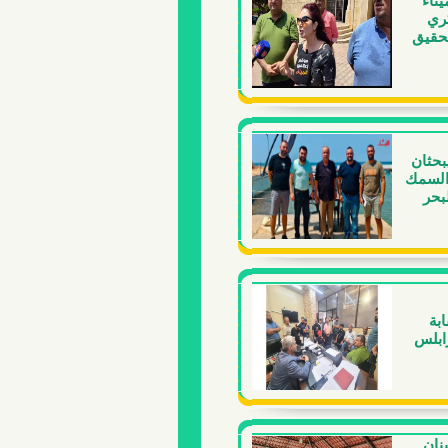
ناء
كري
تحقيق
بحثان
السمك
بحر
ابة
ابلس
نان